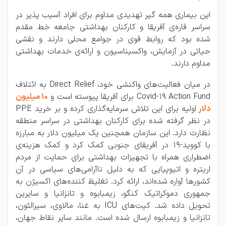
این بیماری همه گیر تهدیدی مداوم برای افراد آسیب پذیر در
سراسر قاره‌ی آفریقا و کارکنان بهداشتی جامعه خط مقدم
شده بود که روابط قوی در جوامع محلی دارند و نقشی
حیاتی در آزمایش، واکسیناسیون و ارائه‌ی خدمات بهداشتی
مداوم دارند.
در میان فعالیت‌های واکنشی خود، Direct Relief به ائتلاف
Covid-19 Action Fund برای آفریقا پیوسته است و
10 میلیون
دلار
اولیه برای این تلاش سرمایه‌گذاری کرده و بر خرید PPE
در نظر گرفته شده برای کارکنان بهداشتی در سراسر منطقه
نظارت دارد. این سازمان همچنین یک میلیون دلار به مبارزه
با کووید-19 در آفریقای جنوبی کمک کرد و کمک هزینه‌ی
اضطراری همراه با تجهیزات بهداشتی برای حمایت از مردم
اریتره و اتیوپیایی که به دلیل ناآرامی‌های سیاسی در آن
کشورها آواره شده‌اند، ارائه کرد. تغلیظ کننده‌های اکسیژن به
جمهوری دموکراتیک کنگو، زیمبابوه و تانزانیا و سایرین
تحویل داده شد. کیت‌های ICU به غنا، مالاوی، سیرالئون،
تانزانیا و زیمبابوه ارسال شده است. مانند سایر نقاط جهان،