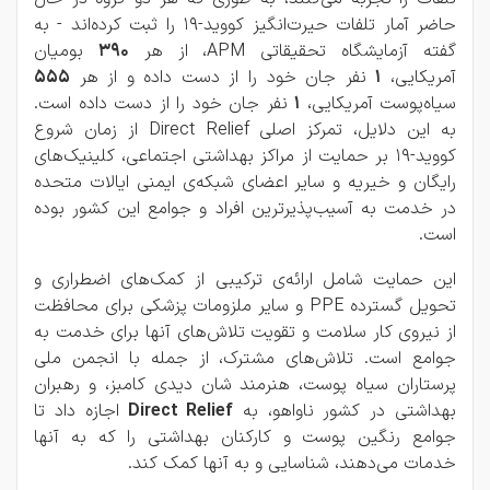
حاضر آمار تلفات حیرت‌انگیز کووید-19 را ثبت کرده‌اند - به
گفته آزمایشگاه تحقیقاتی APM، از هر
390
بومیان
آمریکایی،
1
نفر جان خود را از دست داده و از هر
555
سیاه‌پوست آمریکایی،
1
نفر جان خود را از دست داده است.
به این دلایل، تمرکز اصلی Direct Relief از زمان شروع
کووید-19 بر حمایت از مراکز بهداشتی اجتماعی، کلینیک‌های
رایگان و خیریه و سایر اعضای شبکه‌ی ایمنی ایالات متحده
در خدمت به آسیب‌پذیرترین افراد و جوامع این کشور بوده
است.
این حمایت شامل ارائه‌ی ترکیبی از کمک‌های اضطراری و
تحویل گسترده PPE و سایر ملزومات پزشکی برای محافظت
از نیروی کار سلامت و تقویت تلاش‌های آنها برای خدمت به
جوامع است. تلاش‌های مشترک، از جمله با انجمن ملی
پرستاران سیاه پوست، هنرمند شان دیدی کامبز، و رهبران
بهداشتی در کشور ناواهو، به
Direct Relief
اجازه داد تا
جوامع رنگین پوست و کارکنان بهداشتی را که به آنها
خدمات می‌دهند، شناسایی و به آنها کمک کند.