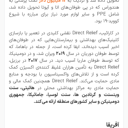
تحویل داده شد و نزدیک به
10 میلیون دلار
کمک پزشکی به
هندوراس که در پی طوفان‌های اتا و آیوتا تحویل داده شد،
شامل PPE و سایر لوازم مورد نیاز برای مبارزه با شیوع
کووید-19 بود.
در کارائیب، Direct Relief نقشی کلیدی در تعمیر یا بازسازی
کلینیک‌های بهداشتی و بیمارستان‌هایی که در طوفان‌های
اخیر آسیب دیده‌اند، ایفا کرده است، از جمله در باهاما، که
توسط طوفان دوریان در سال
2019
ویران شد، و در دومینیکا،
که توسط طوفان ماریا آسیب دید. در سال
2017
در برزیل،
Direct Relief به تأمین هزاران غلیظ کننده‌ی اکسیژن کمک
کرده است و از تلاش‌های واکسیناسیون با بودجه و منابع
مادی حمایت می‌کند. Direct Relief همچنین کمک مالی و
حمایت مادی به مراکز بهداشتی محلی در
هائیتی، سنت
وینسنت و گرنادین ها، سنت لوسیا، جامائیکا، جمهوری
دومینیکن و سایر کشورهای منطقه ارائه می‌کند.
آفریقا