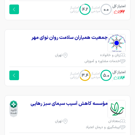
امتیاز کل
امتیــاز
امتیــاز
4.2
0.0
مردمی
ارزیابی
٪42
جمعیت همیاران سلامت روان نوای مهر
زنان و خانواده
تهران
خدمات مشاوره و آموزش
امتیاز کل
امتیــاز
امتیــاز
3.4
5.0
مردمی
ارزیابی
٪84
مؤسسه کاهش آسیب سیمای سبز رهایی
معتادان
تهران
پیشگیری و درمان اعتیاد