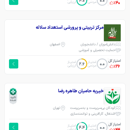
4.0
0.0
مردمی
ارزیابی
٪40
مرکز تربیتی و پرورشی استعداد سلاله
دانش‌آموزان / دانشجویان
اصفهان
حمایت تحصیلی و آموزشی
امتیاز کل
امتیــاز
امتیــاز
2.6
0.0
مردمی
ارزیابی
٪26
خیریه حامیان طاهره رضا
کودکان بی‌سرپرست و بدسرپرست
تهران
اشتغال، کارآفرینی و توانمندسازی
امتیاز کل
امتیــاز
امتیــاز
4.4
0.0
مردمی
ارزیابی