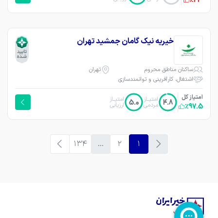
٪44
خیریه نیک گامان جمشید تهران
ساکنان مناطق محروم
تهران
اشتغال، کارآفرینی و توانمندسازی
امتیاز کل
امتیــاز
امتیــاز
5.0
4.8
مردمی
ارزیابی
٪97.5
134
...
2
1