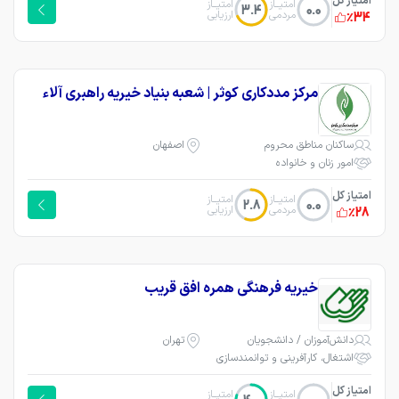
امتیاز کل
امتیــاز
امتیــاز
3.4
0.0
مردمی
ارزیابی
٪34
مرکز مددکاری کوثر | شعبه بنیاد خیریه راهبری آلاء
ساکنان مناطق محروم
اصفهان
امور زنان و خانواده
امتیاز کل
امتیــاز
امتیــاز
2.8
0.0
مردمی
ارزیابی
٪28
خیریه فرهنگی همره افق قریب
دانش‌آموزان / دانشجویان
تهران
اشتغال، کارآفرینی و توانمندسازی
امتیاز کل
امتیــاز
امتیــاز