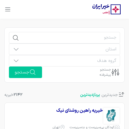
استان
گروه هدف
جستجو
جستجو
پیشرفته
جدیدترین
پربازدیدترین
2142
خیریه
خیریه راهین روشنای نیک
کودکان بی‌سرپرست و بدسرپرست
تهران