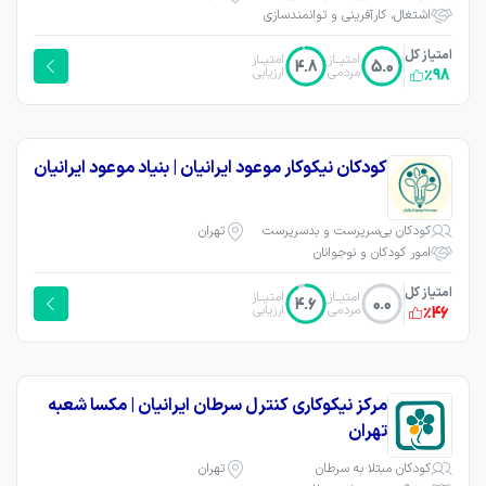
اشتغال، کارآفرینی و توانمندسازی
امتیاز کل
امتیــاز
امتیــاز
4.8
5.0
مردمی
ارزیابی
٪98
کودکان نیکوکار موعود ایرانیان | بنیاد موعود ایرانیان
کودکان بی‌سرپرست و بدسرپرست
تهران
امور کودکان و نوجوانان
امتیاز کل
امتیــاز
امتیــاز
4.6
0.0
مردمی
ارزیابی
٪46
مرکز نیکوکاری کنترل سرطان ایرانیان | مکسا شعبه
تهران
کودکان مبتلا به سرطان
تهران