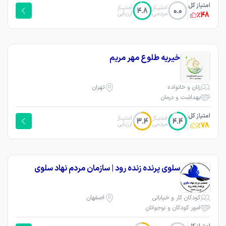
امتیاز کل
امتیــاز
امتیــاز
4.8
0.0
مردمی
ارزیابی
٪48
خیریه طلوع مهر مریم
زنان و خانواده
تهران
بهداشت و درمان
امتیاز کل
امتیــاز
امتیــاز
3.4
4.4
مردمی
ارزیابی
٪78
سلوی پرنده زنده رود | سازمان مردم نهاد سلوی
کودکان کار و خیابانی
اصفهان
امور کودکان و نوجوانان