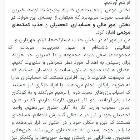
فراهم آوردیم. 
بخش مهمی از فعالیت‌های خیریه اردیبهشت توسط خیرین 
داوطلب صورت می‌پذیرد که میتوان از جمله‌ی این موارد: 
در 
بخش امور مالی و حسابداری
، 
تحصیلی
 و 
جذب کمک‌های 
مردمی
 اشاره کرد.
من در مهرانه در بخش جذب مشارکت‌ها، ترنم، مهرباران و... 
فعالیتی داشته‌ام و طبق تجربیات
مجموعه‌ها سعی داریم مجموعه را با کمترین حد هزینه 
برای رسیدن به اهداف مورد نظر همراهی و مدیریت کنیم. 
اعضای هیئت مدیره، مسئول سایت و دادستان هستیم که 
در مجموعه فعالیت داریم. افرادی هستند که حسابدرای ما را 
به‌ صورت رایگان انجام می‌دهند. یا افراد دیگری نیز هستند 
که اسباب‌بازی‌های دست دوم را ترمیم می‌کنند و به کودکان 
ما باز‌می‌گردانند. دو نفر نیروی کارمند داریم، که بر طبق 
اساس مصوب وزارت کار به آنان حقوق می‌دهیم. واحد 
تحصیلی خود را نیز در مناطقی گسترش داده‌ایم. مساجدی 
هستند که نیرو و مکان خود را در اختیار ما قرار می‌دهند و 
ما را در جهت رسیدن به اهداف یاری می‌رسانند. طرح‌هایی 
همچون، هم‌افزایی در راستای پیوند خیریه‌ها با یکدیگر نیز 