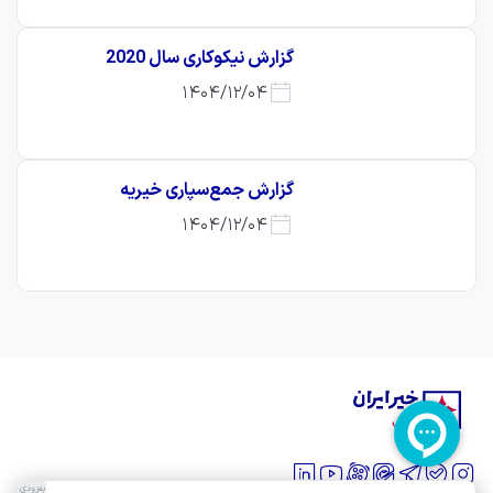
گزارش نیکوکاری سال 2020
1404/12/04
گزارش جمع‌سپاری خیریه
1404/12/04
به‌زودی
به‌زودی