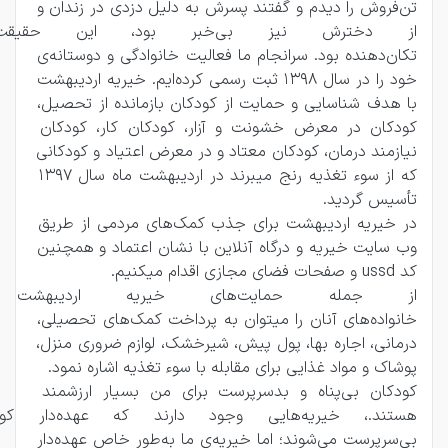
تن‌فروش را دیدم و گفتند پسرش به دلیل دزدی در زندان و 
از دخترش نیز بی‌خبر بود، ا
تکان‌دهنده بود. سرانجام ما فعالیت خانوادگی و دوستانه‌ی 
خود را در سال 1398 ثبت رسمی کرده‌ایم. خیریه اردیبهشت 
با هدف شناسایی و حمایت از کودکان بازمانده از تحصیل، 
کودکان در معرض خشونت و آزار، کودکان کار، کودکان 
نیازمند درمان، کودکان معتاد و در معرض اعتیاد و کودکانی 
که از سوء تغذیه رنج میبرند در اردیبهشت ماه سال 1397 
تأسیس گردید.
در خیریه اردیبهشت برای جذب کمک‌های مردمی از طریق 
وب سایت خیریه و درگاه آنلاین با نشان اعتماد و همچنین 
کد ussd و صفحات فضای مجازی اقدام میکنیم. 
از جمله حمایت‌های خیریه ار
خانواده‌های آنان را میتوان به پرداخت کمک‌های تحصیلی، 
درمانی، اجاره بها، پول پیش، شیرخشک، لوازم ضروری منزل، 
پوشاک و مواد غذایی برای مقابله با سوء تغذیه اشاره نمود.
کودکان بی‌پناه و بدسرپرست برای من بسیار ارزشمند 
هستند.، خیریه‌هایی‌ وجود دارند
بی‌سرپرست می‌شوند؛ اما خیریه‌ی ما به‌طور خاص عهده‌دار 